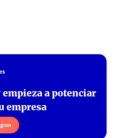
es
y empieza a potenciar
tu empresa
igion