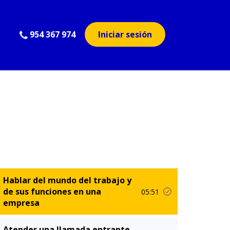
954 367 974
Iniciar sesión
Hablar del mundo del trabajo y
de sus funciones en una
05:51
empresa
Atender una llamada entrante