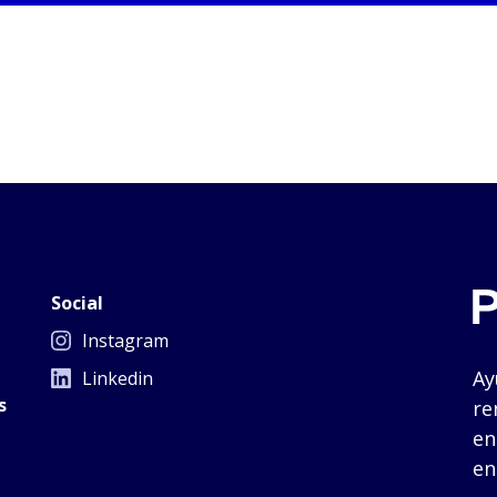
Social
Instagram
Ay
Linkedin
s
re
en
en