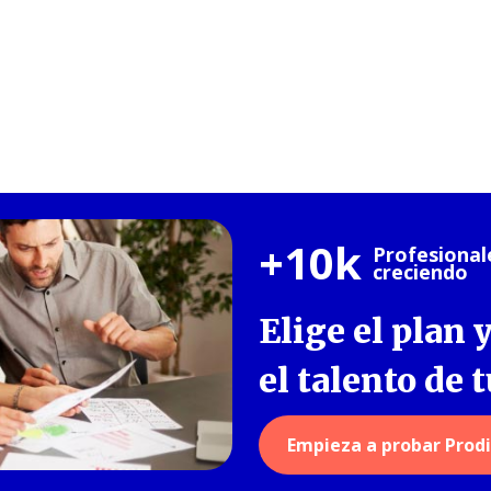
+10k
Profesional
creciendo
Elige el plan 
el talento de 
Empieza a probar Prod