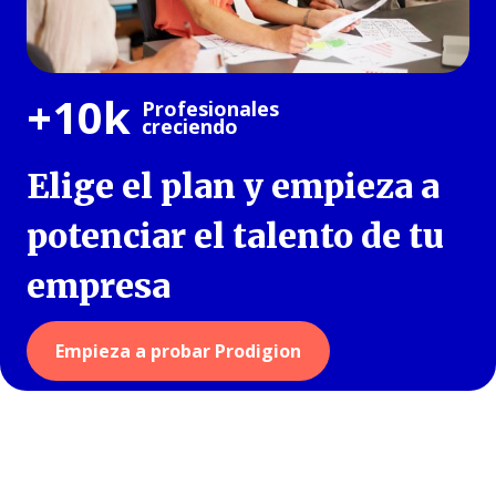
+10k
Profesionales
creciendo
Elige el plan y empieza a
potenciar el talento de tu
empresa
Empieza a probar Prodigion